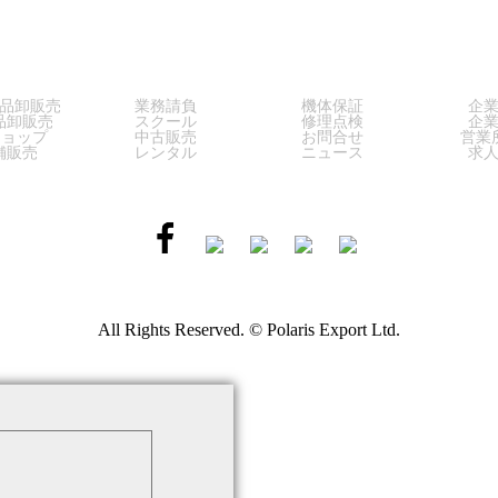
LES
SERVICE
SUPPORT
COM
品卸販売
業務請負
機体保証
企
品卸販売
スクール
修理点検
企
ショップ
中古販売
お問合せ
営業
舗販売
レンタル
ニュース
求
All Rights Reserved. © Polaris Export Ltd.