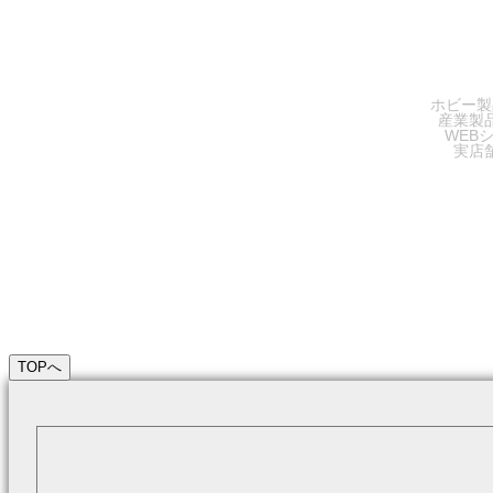
SA
ホビー製
産業製
WEB
実店
TOPへ