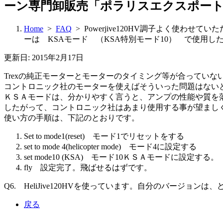
ーン専門卸販売「ポラリスエクスポー
Home
>
FAQ
> Powerjive120HV調子よく使
ーは KSAモード （KSA特別モード10） で使用
更新日: 2015年2月17日
Trexの純正モーターとモーターのタイミング等が合っていな
コントロニック社のモーターを使えばそういった問題はない
ＫＳＡモードは、分かりやすく言うと、アンプの性能や質を
したがって、コントロニック社はあまり使用する事が望まし
使い方の手順は、下記のとおりです。
Set to mode1(reset) モード1でリセットをする
set to mode 4(helicopter mode) モード4に設定する
set mode10 (KSA) モード10ＫＳＡモードに設定する。
fly 設定完了。飛ばせるはずです。
Q6. HeliJive120HVを使っています。自分のバー
戻る