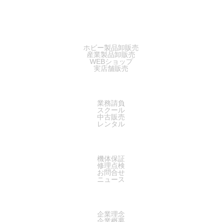
SALES
ホビー製品卸販売
産業製品卸販売
WEBショップ
実店舗販売
SERVICE
業務請負
スクール
中古販売
レンタル
SUPPORT
機体保証
修理点検
お問合せ
ニュース
COMPANY
企業理念
企業概要