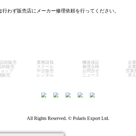
は行わず販売店にメーカー修理依頼を行ってください。
LES
SERVICE
SUPPORT
COM
品卸販売
業務請負
機体保証
企
品卸販売
スクール
修理点検
企
ショップ
中古販売
お問合せ
営業
舗販売
レンタル
ニュース
求
All Rights Reserved. © Polaris Export Ltd.