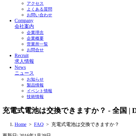
アクセス
よくある質問
お問い合わせ
Company
会社案内
企業理念
企業概要
営業所一覧
お問合せ
Recruit
求人情報
News
ニュース
お知らせ
製品情報
イベント情報
技術情報
充電式電池は交換できますか？ - 全国 
Home
>
FAQ
> 充電式電池は交換できますか？
更新日: 2016年1月29日