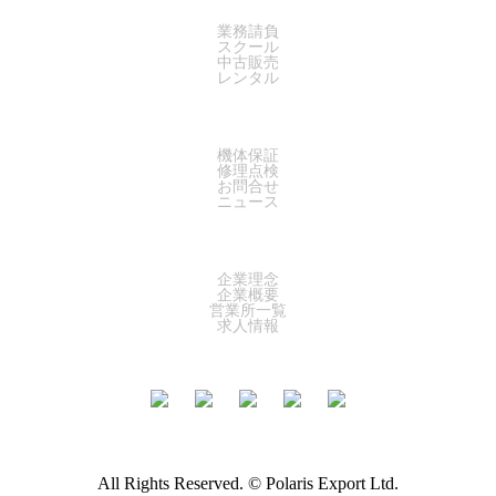
業務請負
スクール
中古販売
レンタル
SUPPORT
機体保証
修理点検
お問合せ
ニュース
COMPANY
企業理念
企業概要
営業所一覧
求人情報
All Rights Reserved. © Polaris Export Ltd.