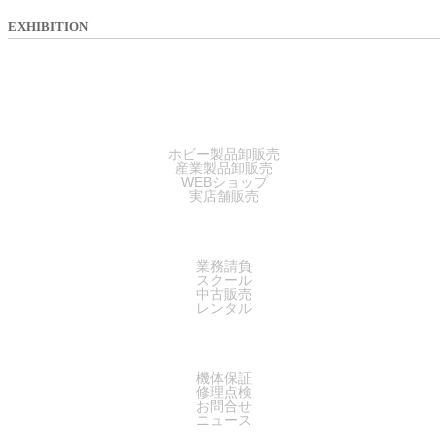
EXHIBITION
SALES
ホビー製品卸販売
産業製品卸販売
WEBショップ
実店舗販売
SERVICE
業務請負
スクール
中古販売
レンタル
SUPPORT
機体保証
修理点検
お問合せ
ニュース