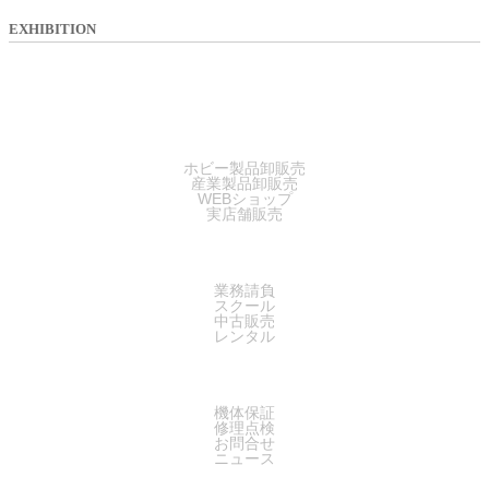
EXHIBITION
SALES
ホビー製品卸販売
産業製品卸販売
WEBショップ
実店舗販売
SERVICE
業務請負
スクール
中古販売
レンタル
SUPPORT
機体保証
修理点検
お問合せ
ニュース