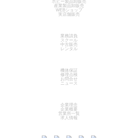
ホビー製品卸販売
産業製品卸販売
WEBショップ
実店舗販売
SERVICE
業務請負
スクール
中古販売
レンタル
SUPPORT
機体保証
修理点検
お問合せ
ニュース
COMPANY
企業理念
企業概要
営業所一覧
求人情報