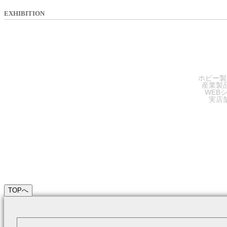
EXHIBITION
SA
ホビー製
産業製
WEB
実店
TOPへ