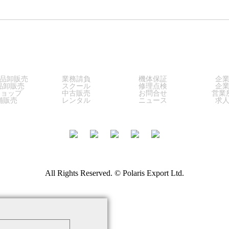
LES
SERVICE
SUPPORT
COM
品卸販売
業務請負
機体保証
企
品卸販売
スクール
修理点検
企
ショップ
中古販売
お問合せ
営業
舗販売
レンタル
ニュース
求
All Rights Reserved. © Polaris Export Ltd.