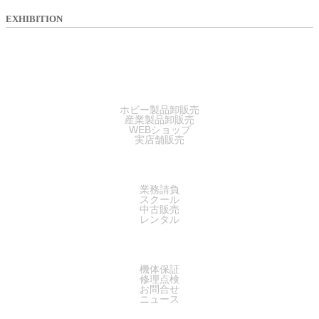
EXHIBITION
SALES
ホビー製品卸販売
産業製品卸販売
WEBショップ
実店舗販売
SERVICE
業務請負
スクール
中古販売
レンタル
SUPPORT
機体保証
修理点検
お問合せ
ニュース