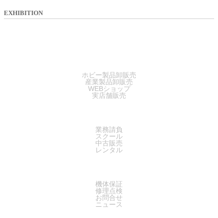
EXHIBITION
SALES
ホビー製品卸販売
産業製品卸販売
WEBショップ
実店舗販売
SERVICE
業務請負
スクール
中古販売
レンタル
SUPPORT
機体保証
修理点検
お問合せ
ニュース