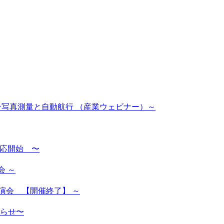
ーン写真測量と自動航行 （産業ウェビナー）～
対応開始 〜
会 ～
演会 【開催終了】 ～
らせ〜