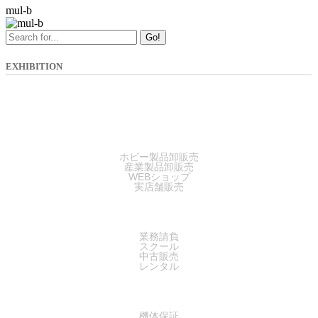
mul-b
Go!
EXHIBITION
SALES
ホビー製品卸販売
産業製品卸販売
WEBショップ
実店舗販売
SERVICE
業務請負
スクール
中古販売
レンタル
SUPPORT
機体保証