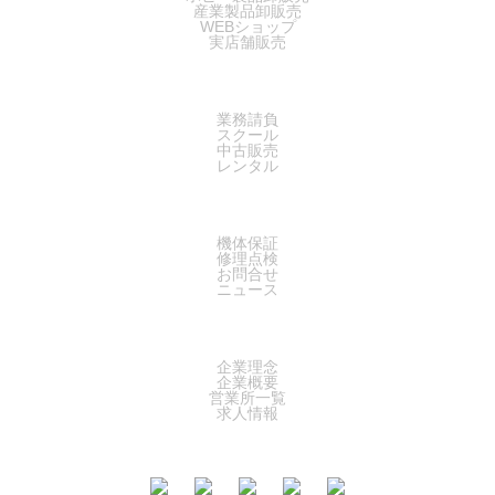
産業製品卸販売
WEBショップ
実店舗販売
SERVICE
業務請負
スクール
中古販売
レンタル
SUPPORT
機体保証
修理点検
お問合せ
ニュース
COMPANY
企業理念
企業概要
営業所一覧
求人情報