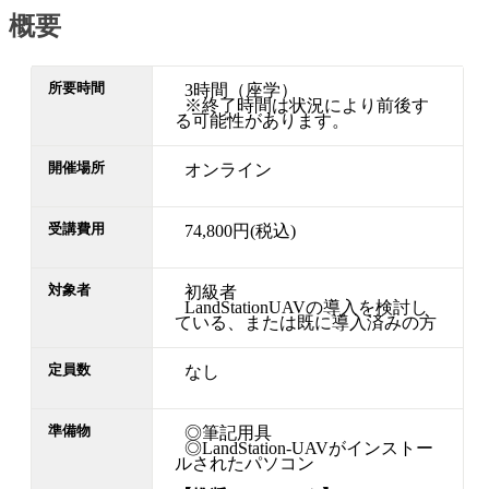
概要
所要時間
3時間（座学）
※終了時間は状況により前後す
る可能性があります。
開催場所
オンライン
受講費用
74,800円(税込)
対象者
初級者
LandStationUAVの導入を検討し
ている、または既に導入済みの方
定員数
なし
準備物
◎筆記用具
◎LandStation-UAVがインストー
ルされたパソコン