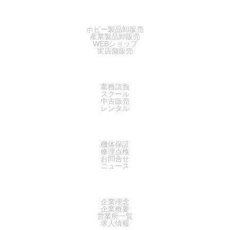
SALES
ホビー製品卸販売
産業製品卸販売
WEBショップ
実店舗販売
SERVICE
業務請負
スクール
中古販売
レンタル
SUPPORT
機体保証
修理点検
お問合せ
ニュース
COMPANY
企業理念
企業概要
営業所一覧
求人情報