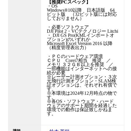
【推奨PCスペック】
・OS
Windows®10以降 日本語版 64
ビット版 （32ビット版には対応
しておりません）
・必要ソフトウェア
DJI Pilot 2・VCテクノロジー Litchi
・ DJI GS Pro(KMLインポートオ
プション)のいずれか
Microsoft Excel Version 2016 以降
（精度管理表出力）
・ＰＣのハードウェア環境
ＣＰＵ Corei7相当 推奨 ／
メモリ ３２ＧＢ以上を推奨 ／
一部機能はインターネットへの接
続が必要
※レーザー計測オプション・３次
元飛行計測オプション・SLAM検
証オプションは、それぞれ有償で
す。
※本環境は2024年12月時点の物で
す。
※各OS・ソフトウェア・ハード
ウェアのサポート期間を経過した
環境での動作は保証致しかねま
す。
講師