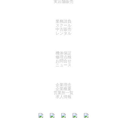
実店舗販売
SERVICE
業務請負
スクール
中古販売
レンタル
SUPPORT
機体保証
修理点検
お問合せ
ニュース
COMPANY
企業理念
企業概要
営業所一覧
求人情報