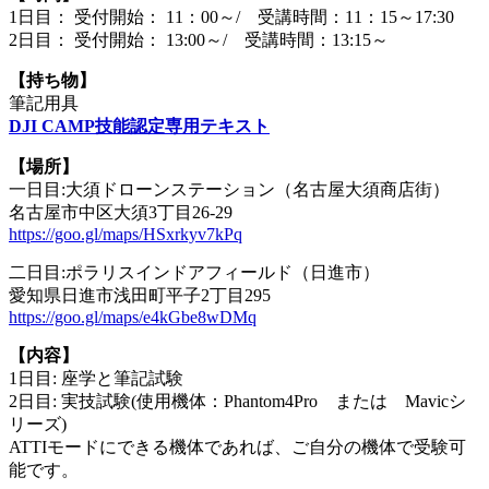
1日目： 受付開始： 11：00～/ 受講時間：11：15～17:30
2日目： 受付開始： 13:00～/ 受講時間：13:15～
【持ち物】
筆記用具
DJI CAMP技能認定専用テキスト
【場所】
一日目:大須ドローンステーション（名古屋大須商店街）
名古屋市中区大須3丁目26-29
https://goo.gl/maps/HSxrkyv7kPq
二日目:ポラリスインドアフィールド（日進市）
愛知県日進市浅田町平子2丁目295
https://goo.gl/maps/e4kGbe8wDMq
【内容】
1日目: 座学と筆記試験
2日目: 実技試験(使用機体：Phantom4Pro または Mavicシ
リーズ)
ATTIモードにできる機体であれば、ご自分の機体で受験可
能です。