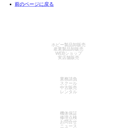
前のページに戻る
SALES
ホビー製品卸販売
産業製品卸販売
WEBショップ
実店舗販売
SERVICE
業務請負
スクール
中古販売
レンタル
SUPPORT
機体保証
修理点検
お問合せ
ニュース