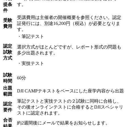
提条
す。
件
受講費用は主催者の開催概要を参照ください。認定
受験
証発行には、別途16,200円（税込）が必要となりま
費用
す。
・筆記テスト
認定
選択方式がほとんどですが、レポート形式の問題も
試験
多少出題されます。
方式
・実技テスト
試験
60分
時間
出題
DJI CAMPテキストをベースにした座学内容から出題
範囲
筆記テストと実技テストの２試験に同時に合格し、
認定
その後オンラインテストに合格するとDJIスペシャリ
要件
ストに認定されます。
合否
約2週間後にメールで結果をお知らせします。
結果