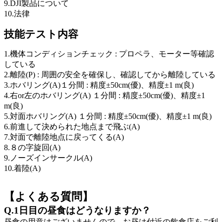
9.DJI製品について
10.法律
技能テスト内容
1.機体コンディションチェック : プロペラ、モーター等確認
している
2.離陸(P) : 周囲の安全を確保し、確認してから離陸している
3.ホバリング(A)１分間 : 精度±50cm(優)、精度±1 m(良)
4.右or左のホバリング(A) １分間 : 精度±50cm(優)、精度±1
m(良)
5.対面ホバリング(A) １分間 : 精度±50cm(優)、精度±1 m(良)
6.前進して決められた地点まで飛ぶ(A)
7.対面で離陸地点に戻ってくる(A)
8.８の字旋回(A)
9.ノーズインサークル(A)
10.着陸(A)
【よくある質問】
Q.1日目の昼食はどうなりますか？
昼食の用意はございませんので、お昼は付近の飲食店をご利