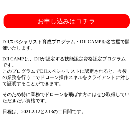
【中級】DJI CAMP スペシャ
お申し込みはコチラ
リスト検定 基本コース(座
学・実技)
DJIスペシャリスト育成プログラム・DJI CAMPを名古屋で開
催いたします。
DJI CAMP は、DJIが認定する技能認定資格認定プログラム
です。
このプログラムでDJIスペシャリストに認定されると、今後
の業務を行う上でドローン操作スキルをクライアントに対し
て証明することができます。
そのため特に業務でドローンを飛ばす方にはぜひ取得してい
ただきたい資格です。
日程は、2021.2.12と2.13の二日間です。