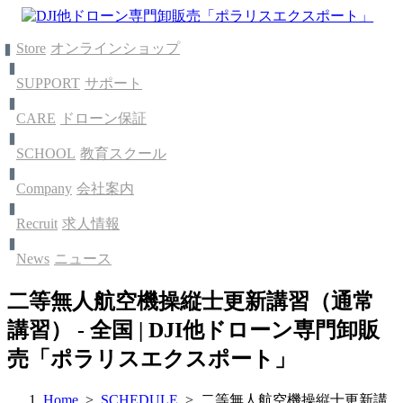
Store
オンラインショップ
SUPPORT
サポート
CARE
ドローン保証
SCHOOL
教育スクール
Company
会社案内
Recruit
求人情報
News
ニュース
二等無人航空機操縦士更新講習（通常
講習） - 全国 | DJI他ドローン専門卸販
売「ポラリスエクスポート」
Home
>
SCHEDULE
> 二等無人航空機操縦士更新講