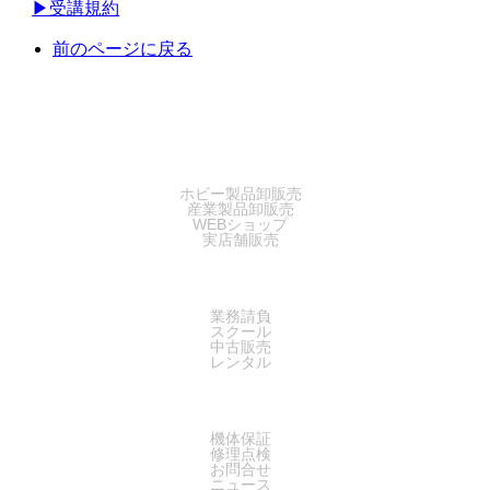
▶︎受講規約
前のページに戻る
SALES
ホビー製品卸販売
産業製品卸販売
WEBショップ
実店舗販売
SERVICE
業務請負
スクール
中古販売
レンタル
SUPPORT
機体保証
修理点検
お問合せ
ニュース