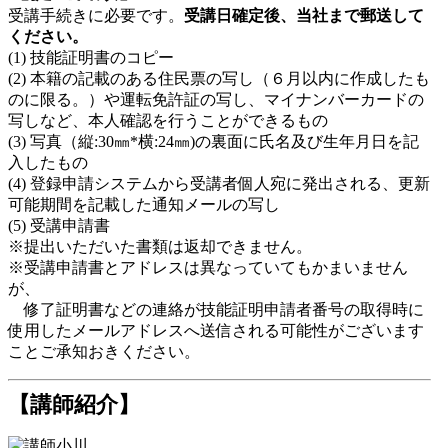
受講手続きに必要です。
受講日確定後、当社まで郵送して
ください。
(1) 技能証明書のコピー
(2) 本籍の記載のある住民票の写し（６月以内に作成したも
のに限る。）や運転免許証の写し、マイナンバーカードの
写しなど、本人確認を行うことができるもの
(3) 写真（縦:30㎜*横:24㎜)の裏面に氏名及び生年月日を記
入したもの
(4) 登録申請システムから受講者個人宛に発出される、更新
可能期間を記載した通知メールの写し
(5) 受講申請書
※提出いただいた書類は返却できません。
※受講申請書とアドレスは異なっていてもかまいません
が、
修了証明書などの連絡が技能証明申請者番号の取得時に
使用したメールアドレスへ送信される可能性がございます
ことご承知おきください。
【講師紹介】