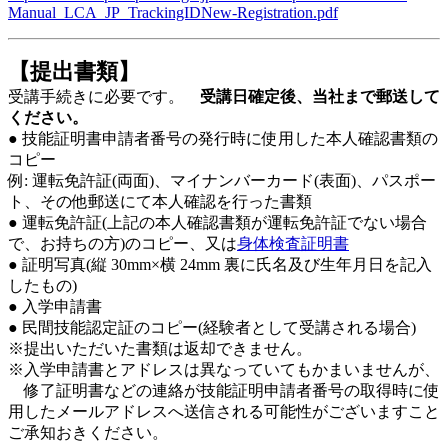
Manual_LCA_JP_TrackingIDNew-Registration.pdf
【提出書類】
受講手続きに必要です。
受講日確定後、当社まで郵送して
ください。
● 技能証明書申請者番号の発行時に使用した本人確認書類の
コピー
例: 運転免許証(両面)、マイナンバーカード(表面)、パスポー
ト、その他郵送にて本人確認を行った書類
● 運転免許証(上記の本人確認書類が運転免許証でない場合
で、お持ちの方)のコピー、又は
身体検査証明書
● 証明写真(縦 30mm×横 24mm 裏に氏名及び生年月日を記入
したもの)
● 入学申請書
● 民間技能認定証のコピー(経験者として受講される場合)
※提出いただいた書類は返却できません。
※入学申請書とアドレスは異なっていてもかまいませんが、
修了証明書などの連絡が技能証明申請者番号の取得時に使
用したメールアドレスへ送信される可能性がございますこと
ご承知おきください。