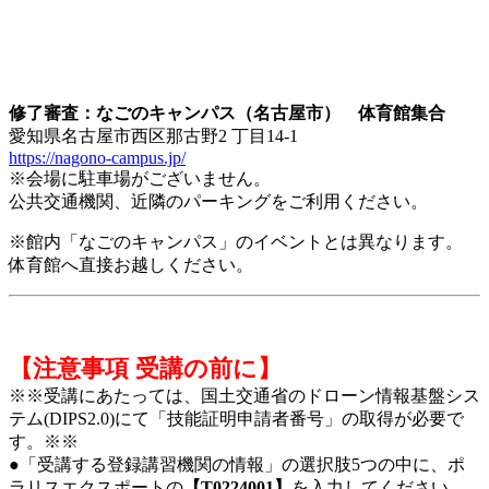
修了審査：なごのキャンパス（名古屋市） 体育館集合
愛知県名古屋市西区那古野2 丁目14-1
https://nagono-campus.jp/
※会場に駐車場がございません。
公共交通機関、近隣のパーキングをご利用ください。
※館内「なごのキャンパス」のイベントとは異なります。
体育館へ直接お越しください。
【注意事項 受講の前に】
※※受講にあたっては、国土交通省のドローン情報基盤シス
テム(DIPS2.0)にて「技能証明申請者番号」の取得が必要で
す。※※
●「受講する登録講習機関の情報」の選択肢5つの中に、ポ
ラリスエクスポートの
【T0224001】
を入力してください。