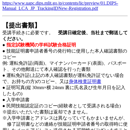
https://www.uapc.dips.mlit.go.jp/contents/lic/preview/01.DIPS-
Manual_LCA_JP_TrackingIDNew-Registration.pdf
【提出書類】
受講手続きに必要です。
受講日確定後、当社まで郵送して
ください。
●
指定試験機関の学科試験合格証明
● 技能証明書申請者番号の発行時に使用した本人確認書類の
コピー
例: 運転免許証(両面)、マイナンバーカード(表面)、パスポー
ト、その他郵送にて本人確認を行った書類
● 運転免許証(上記の本人確認書類が運転免許証でない場合
で、お持ちの方)のコピー、又は
身体検査証明書
● 証明写真(縦 30mm×横 24mm 裏に氏名及び生年月日を記入
したもの)
● 入学申請書
● 民間技能認定証のコピー(経験者として受講される場合)
※提出いただいた書類は返却できません。
※入学申請書とアドレスは異なっていてもかまいませんが、
修了証明書などの連絡が技能証明申請者番号の取得時に使