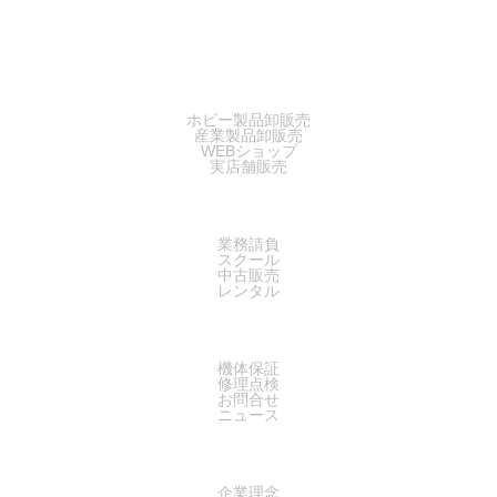
SALES
ホビー製品卸販売
産業製品卸販売
WEBショップ
実店舗販売
SERVICE
業務請負
スクール
中古販売
レンタル
SUPPORT
機体保証
修理点検
お問合せ
ニュース
COMPANY
企業理念