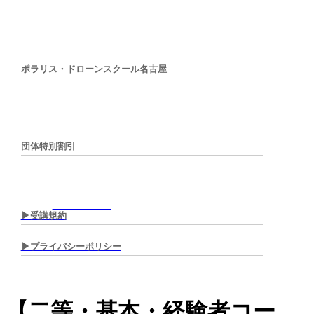
ポラリス・ドローンスクール名古屋
団体特別割引
▶︎受講規約
▶︎プライバシーポリシー
二等無人航空機操縦士講習(基
【二等・基本・経験者コー