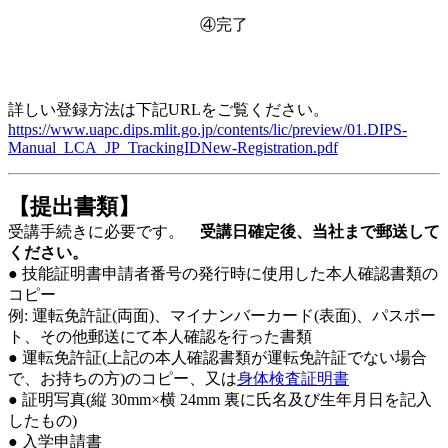
④完了
詳しい登録方法は下記URLをご覧ください。
https://www.uapc.dips.mlit.go.jp/contents/lic/preview/01.DIPS-
Manual_LCA_JP_TrackingIDNew-Registration.pdf
【提出書類】
受講手続きに必要です。
受講日確定後、当社まで郵送して
ください。
● 技能証明書申請者番号の発行時に使用した本人確認書類の
コピー
例: 運転免許証(両面)、マイナンバーカード(表面)、パスポー
ト、その他郵送にて本人確認を行った書類
● 運転免許証(上記の本人確認書類が運転免許証でない場合
で、お持ちの方)のコピー、又は
身体検査証明書
● 証明写真(縦 30mm×横 24mm 裏に氏名及び生年月日を記入
したもの)
● 入学申請書