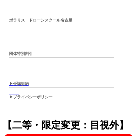
ポラリス・ドローンスクール名古屋
団体特別割引
▶︎受講規約
▶︎プライバシーポリシー
二等無人航空機操縦士講習(限
【二等・限定変更：目視外】
定変更：目視外)