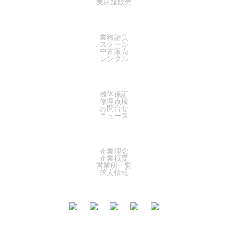
実店舗販売
SERVICE
業務請負
スクール
中古販売
レンタル
SUPPORT
機体保証
修理点検
お問合せ
ニュース
COMPANY
企業理念
企業概要
営業所一覧
求人情報