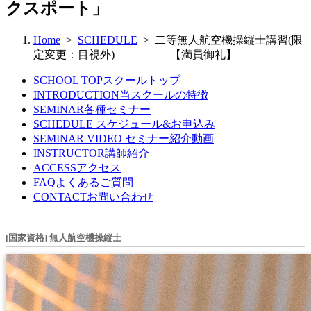
クスポート」
Home
>
SCHEDULE
> 二等無人航空機操縦士講習(限
定変更：目視外) 【満員御礼】
SCHOOL TOP
スクールトップ
INTRODUCTION
当スクールの特徴
SEMINAR
各種セミナー
SCHEDULE
スケジュール&お申込み
SEMINAR VIDEO
セミナー紹介動画
INSTRUCTOR
講師紹介
ACCESS
アクセス
FAQ
よくあるご質問
CONTACT
お問い合わせ
[国家資格] 無人航空機操縦士