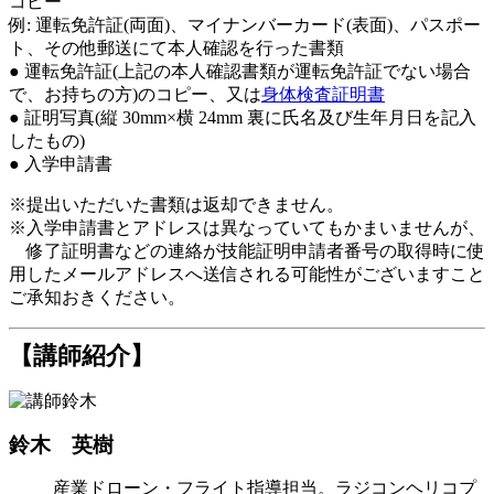
コピー
例: 運転免許証(両面)、マイナンバーカード(表面)、パスポー
ト、その他郵送にて本人確認を行った書類
● 運転免許証(上記の本人確認書類が運転免許証でない場合
で、お持ちの方)のコピー、又は
身体検査証明書
● 証明写真(縦 30mm×横 24mm 裏に氏名及び生年月日を記入
したもの)
● 入学申請書
※提出いただいた書類は返却できません。
※入学申請書とアドレスは異なっていてもかまいませんが、
修了証明書などの連絡が技能証明申請者番号の取得時に使
用したメールアドレスへ送信される可能性がございますこと
ご承知おきください。
【講師紹介】
鈴木 英樹
産業ドローン・フライト指導担当。ラジコンヘリコプ