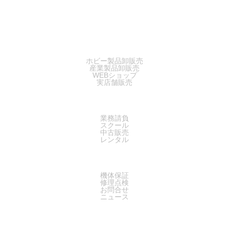
SALES
ホビー製品卸販売
産業製品卸販売
WEBショップ
実店舗販売
SERVICE
業務請負
スクール
中古販売
レンタル
SUPPORT
機体保証
修理点検
お問合せ
ニュース
COMPANY