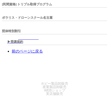
[民間資格] トリプル取得プログラム
ポラリス・ドローンスクール名古屋
団体特別割引
▶︎受講規約
前のページに戻る
SALES
ホビー製品卸販売
産業製品卸販売
WEBショップ
実店舗販売
SERVICE