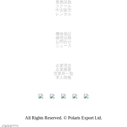
業務請負
スクール
中古販売
レンタル
SUPPORT
機体保証
修理点検
お問合せ
ニュース
COMPANY
企業理念
企業概要
営業所一覧
求人情報
All Rights Reserved. © Polaris Export Ltd.