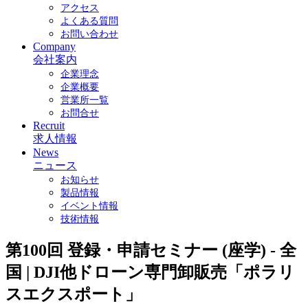
アクセス
よくある質問
お問い合わせ
Company
会社案内
企業理念
企業概要
営業所一覧
お問合せ
Recruit
求人情報
News
ニュース
お知らせ
製品情報
イベント情報
技術情報
第100回 登録・申請セミナー (座学) - 全
国 | DJI他ドローン専門卸販売「ポラリ
スエクスポート」