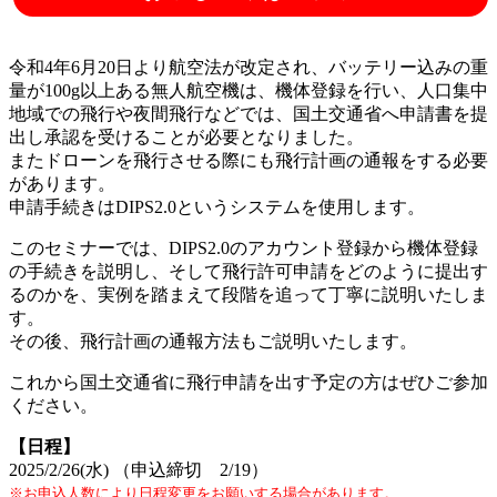
令和4年6月20日より航空法が改定され、バッテリー込みの重
量が100g以上ある無人航空機は、機体登録を行い、人口集中
地域での飛行や夜間飛行などでは、国土交通省へ申請書を提
出し承認を受けることが必要となりました。
またドローンを飛行させる際にも飛行計画の通報をする必要
があります。
申請手続きはDIPS2.0というシステムを使用します。
このセミナーでは、DIPS2.0のアカウント登録から機体登録
の手続きを説明し、そして飛行許可申請をどのように提出す
るのかを、実例を踏まえて段階を追って丁寧に説明いたしま
す。
その後、飛行計画の通報方法もご説明いたします。
これから国土交通省に飛行申請を出す予定の方はぜひご参加
ください。
【日程】
2025/2/26(水) （申込締切 2/19）
※お申込人数により日程変更をお願いする場合があります。