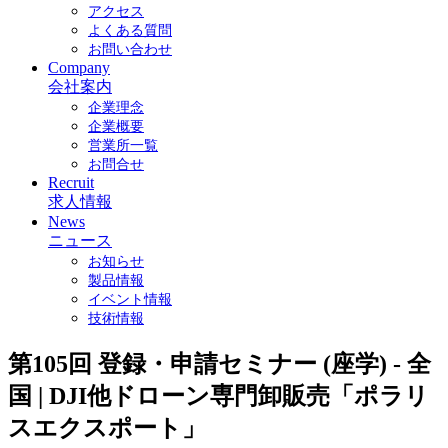
アクセス
よくある質問
お問い合わせ
Company
会社案内
企業理念
企業概要
営業所一覧
お問合せ
Recruit
求人情報
News
ニュース
お知らせ
製品情報
イベント情報
技術情報
第105回 登録・申請セミナー (座学) - 全
国 | DJI他ドローン専門卸販売「ポラリ
スエクスポート」