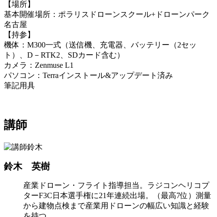
【場所】
基本開催場所：ポラリスドローンスクール+ドローンパーク
名古屋
【持参】
機体：M300一式（送信機、充電器、バッテリー（2セッ
ト）、D－RTK2、SDカード含む）
カメラ：Zenmuse L1
パソコン：Terraインストール&アップデート済み
筆記用具
講師
鈴木 英樹
産業ドローン・フライト指導担当。ラジコンヘリコプ
ターF3C日本選手権に21年連続出場。（最高7位）測量
から建物点検まで産業用ドローンの幅広い知識と経験
を持つ。