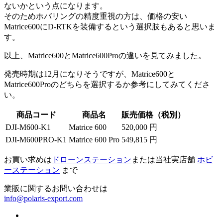
ないかという点になります。
そのためホバリングの精度重視の方は、価格の安い
Matrice600にD-RTKを装備するという選択肢もあると思いま
す。
以上、Matrice600とMatrice600Proの違いを見てみました。
発売時期は12月になりそうですが、Matrice600と
Matrice600Proのどちらを選択するか参考にしてみてくださ
い。
商品コード
商品名
販売価格（税別）
DJI-M600-K1
Matrice 600
520,000 円
DJI-M600PRO-K1
Matrice 600 Pro
549,815 円
お買い求めは
ドローンステーション
または当社実店舗
ホビ
ーステーション
まで
業販に関するお問い合わせは
info@polaris-export.com