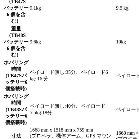
（TB47S
バッテリー
9.1kg
9.5 kg
6 個を含
む）
重量
（TB48S
バッテリー
9.6kg
10kg
6 個を含
む）
ホバリング
時間
ペイロード無し:35分、ペイロード6
(TB47Sバ
ペイロード
kg: 16 分
ッテリー6
個搭載時)
ホバリング
時間
ペイロード無し:40分、ペイロード
(TB48Sバ
ペイロード
5.5kg:18分
ッテリー6
個搭載時)
1668 mm x 1518 mm x 759 mm
1668 mm ×
(プロペラ、機体アーム、GPS マウン
寸法
(プロペラ