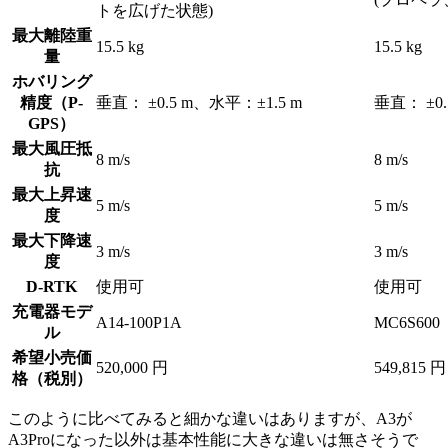
トを広げた状態)
最大離陸重
15.5 kg
15.5 kg
量
ホバリング
精度（P-
垂直： ±0.5 m、水平：±1.5 m
垂直： ±0.
GPS）
最大風圧抵
8 m/s
8 m/s
抗
最大上昇速
5 m/s
5 m/s
度
最大下降速
3 m/s
3 m/s
度
D-RTK
使用可
使用可
充電器モデ
A14-100P1A
MC6S600
ル
希望小売価
520,000 円
549,815 円
格（税別）
このように比べてみると細かな違いはありますが、A3が
A3Proになった以外は基本性能に大きな違いは無さそうで