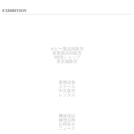
EXHIBITION
SALES
ホビー製品卸販売
産業製品卸販売
WEBショップ
実店舗販売
SERVICE
業務請負
スクール
中古販売
レンタル
SUPPORT
機体保証
修理点検
お問合せ
ニュース