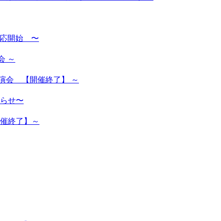
対応開始 〜
会 ～
演会 【開催終了】 ～
らせ〜
開催終了】～