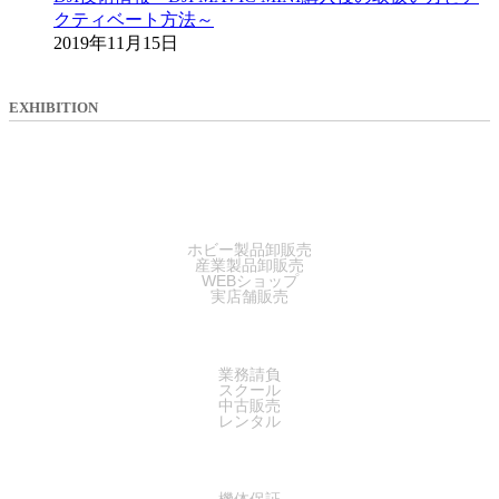
クティベート方法～
2019年11月15日
EXHIBITION
SALES
ホビー製品卸販売
産業製品卸販売
WEBショップ
実店舗販売
SERVICE
業務請負
スクール
中古販売
レンタル
SUPPORT
機体保証