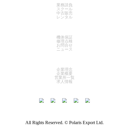
業務請負
スクール
中古販売
レンタル
SUPPORT
機体保証
修理点検
お問合せ
ニュース
COMPANY
企業理念
企業概要
営業所一覧
求人情報
All Rights Reserved. © Polaris Export Ltd.