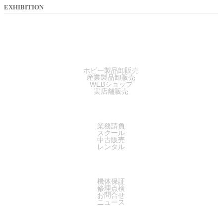
EXHIBITION
SALES
ホビー製品卸販売
産業製品卸販売
WEBショップ
実店舗販売
SERVICE
業務請負
スクール
中古販売
レンタル
SUPPORT
機体保証
修理点検
お問合せ
ニュース
COMPANY