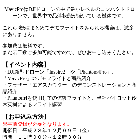
MavicProはDJIドローンの中で最小レベルのコンパクトドロ
ーンで、世界中で品薄状態が続いている機体です。
これら3機種まとめてデモフライトをみられる機会は、滅多
にありません。
参加費は無料です。
まだ若干数ご参加可能ですので、ぜひお申し込みください。
【イベント内容】
・DJI新型ドローン「Inspire2」や「Phantom4Pro」、
「MavicPro」のデモフライトと商品紹介
・ブラザー「エアスカウター」のデモンストレーションと商
品紹介
・Phantom4を使用しての体験フライトと、当社パイロット鈴
木英樹によるフライト講習
【お申込み方法】
※事前登録が必要となります。
開催日：平成２８年１２月０９日（金）
時間：１１時００分～１２時３０分