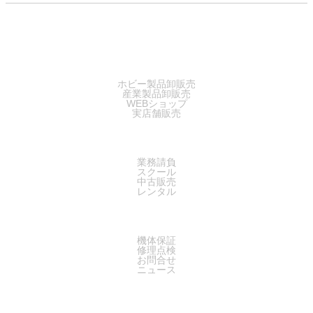
SALES
ホビー製品卸販売
産業製品卸販売
WEBショップ
実店舗販売
SERVICE
業務請負
スクール
中古販売
レンタル
SUPPORT
機体保証
修理点検
お問合せ
ニュース
COMPANY