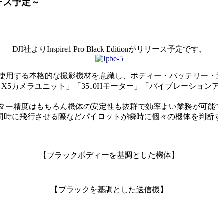
リリース予定～
DJI社よりInspire1 Pro Black Editionがリリース予定です。
が使用する本格的な撮影機材を意識し、ボディー・バッテリー
nmuse X5カメラユニット」「3510Hモーター」「バイブレー
像データー精度はもちろん機体の安定性も抜群で効率よい業務が可能
nが発売されれば、2機同時に飛行させる際などパイロットが瞬時に個々の
【ブラックボディーを基調とした機体】
【ブラックを基調とした送信機】