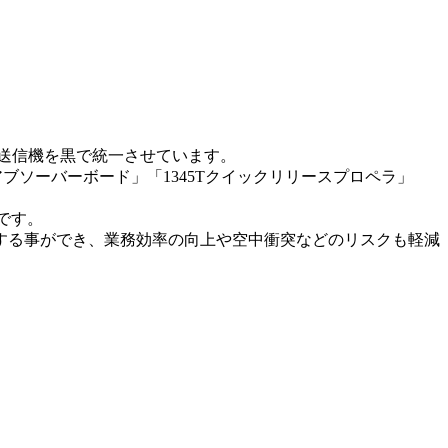
・送信機を黒で統一させています。
ションアブソーバーボード」「1345Tクイックリリースプロペラ」
です。
機体を判断する事ができ、業務効率の向上や空中衝突などのリスクも軽減