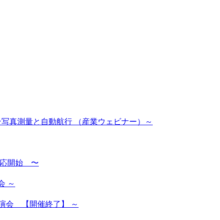
ーン写真測量と自動航行 （産業ウェビナー）～
対応開始 〜
会 ～
演会 【開催終了】 ～