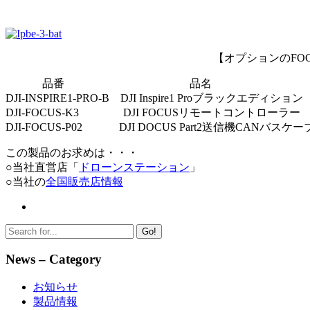
【オプションのFOC
———-
品番
———————————-
品名
————————
DJI-INSPIRE1-PRO-B
—
DJI Inspire1 Proブラックエディション
DJI-FOCUS-K3
————
DJI FOCUSリモートコントローラー
DJI-FOCUS-P02
———-
DJI DOCUS Part2送信機CANバスケ
この製品のお求めは・・・
○当社直営店「
ドローンステーション
」
○当社の
全国販売店情報
Go!
News – Category
お知らせ
製品情報