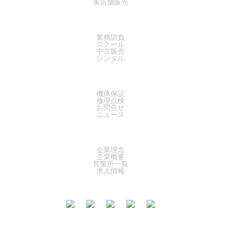
実店舗販売
SERVICE
業務請負
スクール
中古販売
レンタル
SUPPORT
機体保証
修理点検
お問合せ
ニュース
COMPANY
企業理念
企業概要
営業所一覧
求人情報