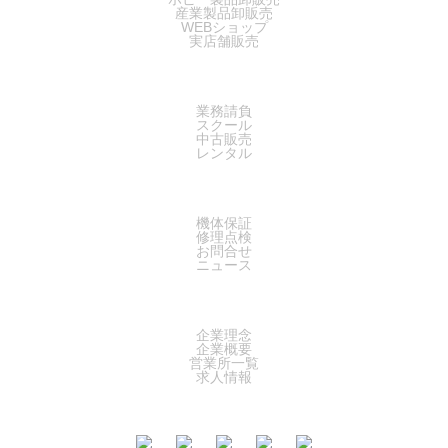
産業製品卸販売
WEBショップ
実店舗販売
SERVICE
業務請負
スクール
中古販売
レンタル
SUPPORT
機体保証
修理点検
お問合せ
ニュース
COMPANY
企業理念
企業概要
営業所一覧
求人情報