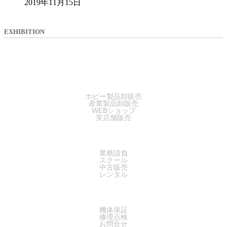
2019年11月15日
EXHIBITION
SALES
ホビー製品卸販売
産業製品卸販売
WEBショップ
実店舗販売
SERVICE
業務請負
スクール
中古販売
レンタル
SUPPORT
機体保証
修理点検
お問合せ