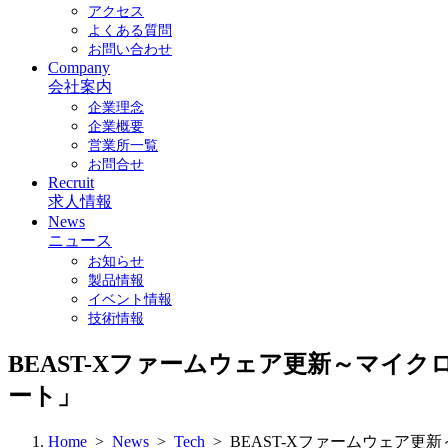
アクセス
よくある質問
お問い合わせ
Company
会社案内
企業理念
企業概要
営業所一覧
お問合せ
Recruit
求人情報
News
ニュース
お知らせ
製品情報
イベント情報
技術情報
BEAST-X
ファームウェア更新～マイクロビー
ート」
Home
>
News
>
Tech
>
BEAST-X
ファームウェア更新～マ