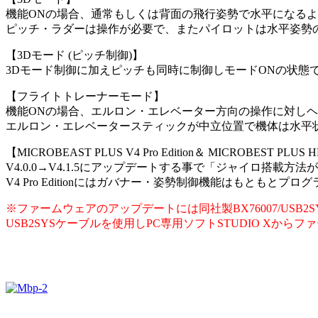
機能ONの場合、通常もしくは背面の飛行姿勢で水平になる
ピッチ・ラダーは操作が必要で、またパイロットは水平姿勢
【3Dモード (ピッチ制御)】
3Dモード制御に加えピッチも同時に制御しモードONの状態
【フライトトレーナーモード】
機能ONの場合、エルロン・エレベーター方向の操作に対し
エルロン・エレベータースティックが中立位置で機体は水平
【MICROBEAST PLUS V4 Pro Edition＆ MICROBEST PLUS HD V
V4.0.0→V4.1.5にアップデートする事で「ジャイロ搭
V4 Pro Editionにはガバナー・姿勢制御機能はもとも
※ファームウェアのアップデートには同社製BX76007/USB
USB2SYSケーブルを使用しPC専用ソフトSTUDIO X