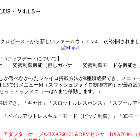
S・Ｖ4.1.5～
クロビーストから新しいファームウェアｖ4.1.5が公開されま
0→V4.1.5アップデートについて】
ion同様のガバナー・姿勢制御機能（但しガバナー・姿勢制御モード
種類しか選べなかったジャイロ搭載方法が8種類選択でき、メニ
V4.1.5ではメニューM（スワッシュジャイロ制御方向）が最終
セットアップメニューはNまで移動します。）
選択でき、「ギヤ比」「スロットルレスポンス」「スプールア
「ベイルアウトレスキューモード（ピッチ制御）」「3Dモー
アダプターケーブルBXA76013
1＆RPMセンサーBXA7640