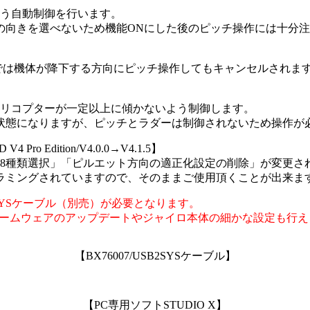
よう自動制御を行います。
の向きを選べないため機能ONにした後のピッチ操作には十分
では機体が降下する方向にピッチ操作してもキャンセルされま
ヘリコプターが一定以上に傾かないよう制御します。
状態になりますが、ピッチとラダーは制御されないため操作が
4 Pro Edition/V4.0.0→V4.1.5】
載方法が8種類選択」「ピルエット方向の適正化設定の削除」が変更さ
とプログラミングされていますので、そのままご使用頂くことが出来ま
2SYSケーブル（別売）が必要となります。
からファームウェアのアップデートやジャイロ本体の細かな設定も行
【BX76007/USB2SYSケーブル】
【PC専用ソフトSTUDIO X】