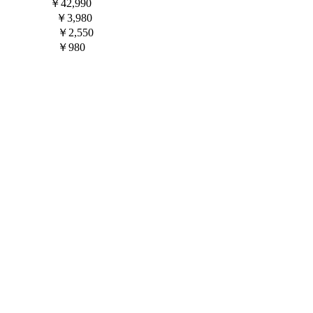
n
————-
￥42,990
——————
￥3,980
—————–
￥2,550
—————–
￥980