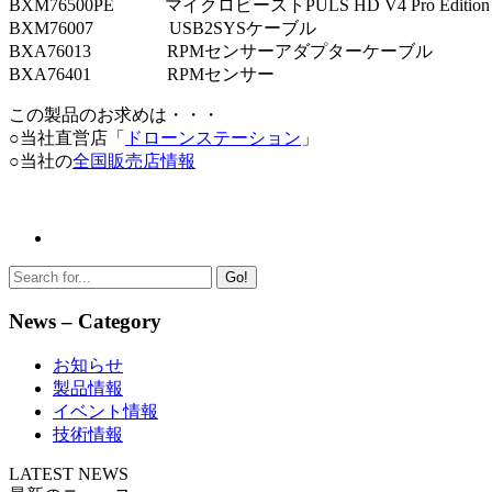
BXM76500PE
—- —-
マイクロビーストPULS HD V4 Pro Editio
BXM76007
————-
USB2SYSケーブル
– ————————
BXA76013
————-
RPMセンサーアダプターケーブル
———
BXA76401
————-
RPMセンサー
————————————
この製品のお求めは・・・
○当社直営店「
ドローンステーション
」
○当社の
全国販売店情報
Go!
News – Category
お知らせ
製品情報
イベント情報
技術情報
LATEST NEWS