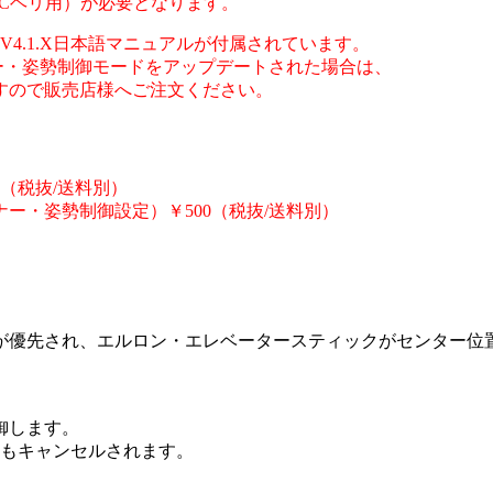
Cヘリ用）
が必要となります。
V4.1.X日本語マニュアルが付属されています。
ー・
姿勢制御モードをアップデートされた場合は、
すので販
売店様へご注文ください。
00（税抜/送料別）
ナー・姿勢制御設定）￥500（税抜/送料別）
が優先され、エルロン・エレベータースティックがセンター位
御します。
てもキャンセルされます。