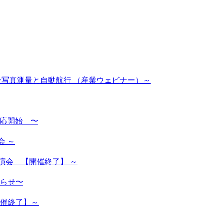
ーン写真測量と自動航行 （産業ウェビナー）～
対応開始 〜
会 ～
演会 【開催終了】 ～
らせ〜
開催終了】～