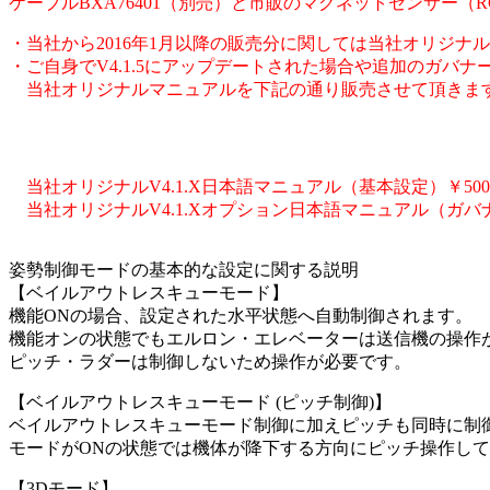
ケーブルBXA764
01（別売）と市販のマグネットセンサー（R
・当社から2016年1月以降の販売分に関しては当社オリジナル
・ご自身でV4.1.
5にアップデートされた場合や追加のガバナ
当社オリジナルマニュアルを下記の通り販売させて頂きま
当社オリジナルV4.1.X日本語マニュアル（基本設定）￥
5
当社オリジナルV4.1.Xオプション日本語マニュアル（
ガバ
姿勢制御モードの基本的な設定に関する説明
【ベイルアウトレスキューモード】
機能ONの場合、設定された水平状態へ自動制御されます。
機能オンの状態でもエルロン・エレベーターは送信機の操作
ピッチ・ラダーは制御しないため操作が必要です。
【ベイルアウトレスキューモード (ピッチ制御)】
ベイルアウトレスキューモード制御に加えピッチも同時に制
モードがONの状態では機体が降下する方向にピッチ操作し
【3Dモード】