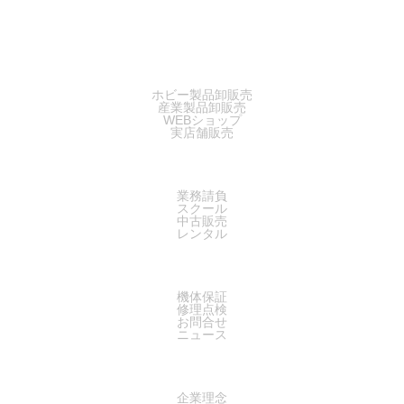
SALES
ホビー製品卸販売
産業製品卸販売
WEBショップ
実店舗販売
SERVICE
業務請負
スクール
中古販売
レンタル
SUPPORT
機体保証
修理点検
お問合せ
ニュース
COMPANY
企業理念