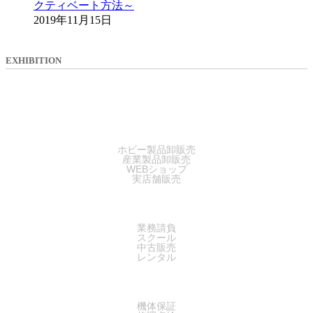
クティベート方法～
2019年11月15日
EXHIBITION
SALES
ホビー製品卸販売
産業製品卸販売
WEBショップ
実店舗販売
SERVICE
業務請負
スクール
中古販売
レンタル
SUPPORT
機体保証