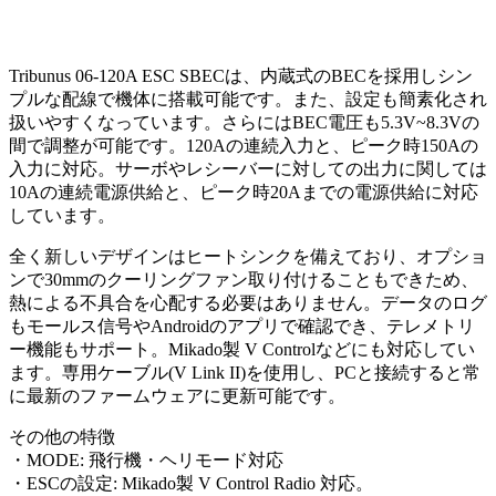
Tribunus 06-120A ESC SBECは、内蔵式のBECを採用しシン
プルな配線で機体に搭載可能です。また、設定も簡素化され
扱いやすくなっています。さらにはBEC電圧も5.3V~8.3Vの
間で調整が可能です。120Aの連続入力と、ピーク時150Aの
入力に対応。サーボやレシーバーに対しての出力に関しては
10Aの連続電源供給と、ピーク時20Aまでの電源供給に対応
しています。
全く新しいデザインはヒートシンクを備えており、オプショ
ンで30mmのクーリングファン取り付けることもできため、
熱による不具合を心配する必要はありません。データのログ
もモールス信号やAndroidのアプリで確認でき、
テレメトリ
ー機能もサポート。Mikado製 V Controlなどにも対応してい
ます。専用ケーブル(V Link II)を使用し、
PCと接続すると常
に最新のファームウェアに更新可能です。
その他の特徴
・MODE: 飛行機・ヘリモード対応
・ESCの設定: Mikado製 V Control Radio 対応。