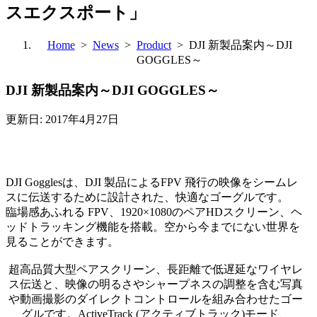
スエクスポート」
Home
>
News
>
Product
> DJI 新製品案内～DJI
GOGGLES～
DJI 新製品案内～DJI GOGGLES～
更新日: 2017年4月27日
DJI Gogglesは、DJI 製品によるFPV 飛行の映像をシームレ
スに伝送するために設計された、快適なゴーグルです。
臨場感あふれる FPV、1920×1080のペアHDスクリーン、ヘ
ッドトラッキング機能を搭載。空から今までにない世界を
見ることができます。
超高品質大型ペアスクリーン、長距離で低遅延なワイヤレ
ス伝送と、映像の明るさやシャープネスの調整を含む写真
や動画撮影のダイレクトコントロールを組み合わせたゴー
グルです。ActiveTrack (アクティブトラック)モード、