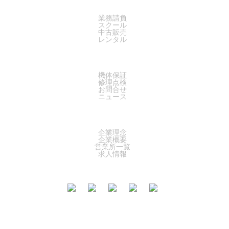
SERVICE
業務請負
スクール
中古販売
レンタル
SUPPORT
機体保証
修理点検
お問合せ
ニュース
COMPANY
企業理念
企業概要
営業所一覧
求人情報