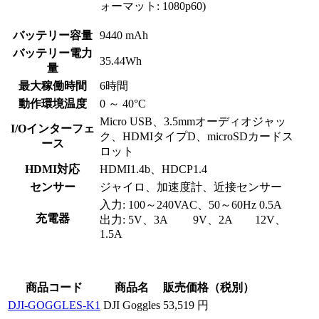
ォーマット: 1080p60)
バッテリー容量
9440 mAh
バッテリー電力
35.44Wh
量
最大稼働時間
6時間
動作環境温度
0 ～ 40°C
Micro USB、3.5mmオーディオジャッ
I/Oインターフェ
ク、HDMIタイプD、microSDカードス
ース
ロット
HDMI対応
HDMI1.4b、HDCP1.4
センサー
ジャイロ、加速度計、近接センサー
入力: 100～240VAC、50～60Hz 0.5A
充電器
出力: 5V、3A 9V、2A 12V、
1.5A
商品コード
商品名
販売価格（税別）
DJI-GOGGLES-K1
DJI Goggles
53,519 円