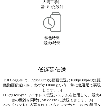
人間工学に
基づいた設計
稼働時間
最大6時間
低遅延伝送
DJI Goggles は、720p/60fpsの動画伝送と1080p/30fpsの短距
離動画伝送[2]を、わずか110msという非常に低遅延で実現
します。[3]
DJIのOcuSync ワイヤレス伝送システムを使用して、最大4
台の機器を同時にMavic Pro に接続できます。[4]
ヘッドバンドに内蔵されているアンテナは、360°の範囲を