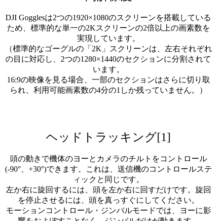
DJI Gogglesは2つの1920×1080のスクリーンを搭載している
ため、標準的な単一の2Kスクリーンの2倍以上の画素数を
実現しています。
（標準的なゴーグルの「2K」スクリーンは、左右それぞれ
の目に対応し、2つの1280×1440のセクションに分割されて
います。
16:9の映像を見る場合、一部のセクションはさらに切り取
られ、利用可能画素数の4分の1しか残っていません。）
ヘッドトラッキング[1]
頭の動きで機体のヨーとカメラのチルトをコントロール
(-90°、+30°)できます。これは、送信機のコントロールステ
ィックと同じです。
左か右に旋回するには、頭を左か右に回すだけです。旋回
を停止させるには、頭を真っすぐにしてください。
モーションコントロール・ジンバルモードでは、ヨーに影
響をおよぼすことなく、ジンバルだけが動きます。