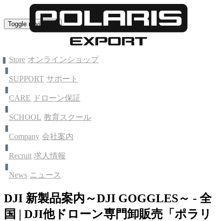
Toggle navigation
Store
オンラインショップ
SUPPORT
サポート
CARE
ドローン保証
SCHOOL
教育スクール
Company
会社案内
Recruit
求人情報
News
ニュース
DJI 新製品案内～DJI GOGGLES～ - 全
国 | DJI他ドローン専門卸販売「ポラリ