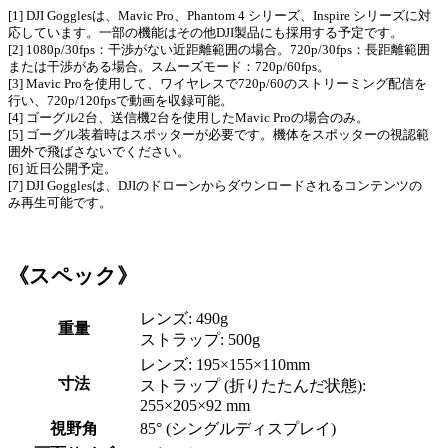
[1] DJI Gogglesは、Mavic Pro、Phantom 4 シリーズ、Inspire シリーズに対
応しています。一部の機能はその他DJI製品にも採用する予定です。
[2] 1080p/30fps：干渉がない近距離範囲の場合。720p/30fps：長距離範囲
または干渉がある場合。スムーズモード：720p/60fps。
[3] Mavic Proを使用して、ワイヤレスで720p/60のストリーミング配信を
行い、720p/120fpsで動画を収録可能。
[4] ゴーグル2台、送信機2台を使用したMavic Proの場合のみ。
[5] ゴーグル装着時はスポッターが必要です。機体をスポッターの視認範
囲外で飛ばさないでください。
[6] 近日公開予定。
[7] DJI Gogglesは、DJIのドローンからダウンロードされるコンテンツの
み再生可能です。
《スペック》
レンズ: 490g
重量
ストラップ: 500g
レンズ: 195×155×110mm
寸法
ストラップ (折りたたんだ状態):
255×205×92 mm
視野角
85° (シングルディスプレイ)