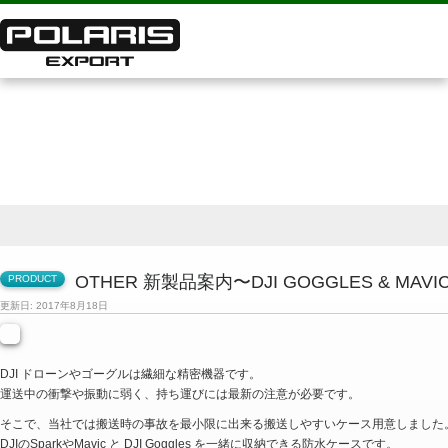
Other 新製品案内〜DJI Goggles & Mavic/SPARK 用防水ケース〜 - 全国 | DJI他ドローン専門卸販売
「ポラリスエクスポート」
OTHER 新製品案内〜DJI GOGGLES & MAV
更新日: 2017年8月18日
DJI ドローンやゴーグルは繊細な精密機器です。
運送中の衝撃や振動に弱く、持ち運びには最新の注意が必要です。
そこで、当社では搬送時の事故を最小限に出来る搬送しやすいケース用意しました
DJIのSparkやMavic と DJI Goggles を一緒に収納できる防水ケースです。