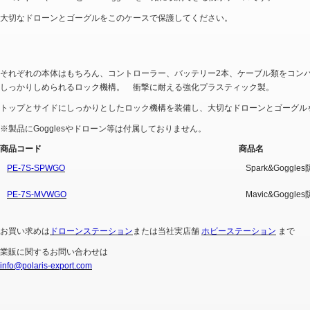
大切なドローンとゴーグルをこのケースで保護してください。
それぞれの本体はもちろん、コントローラー、バッテリー2本、ケーブル類をコン
しっかりしめられるロック機構。 衝撃に耐える強化プラスティック製。
トップとサイドにしっかりとしたロック機構を装備し、大切なドローンとゴーグル
※製品にGogglesやドローン等は付属しておりません。
商品コード
商品名
PE-7S-SPWGO
Spark&Goggl
PE-7S-MVWGO
Mavic&Goggl
お買い求めは
ドローンステーション
または当社実店舗
ホビーステーション
まで
業販に関するお問い合わせは
info@polaris-export.com