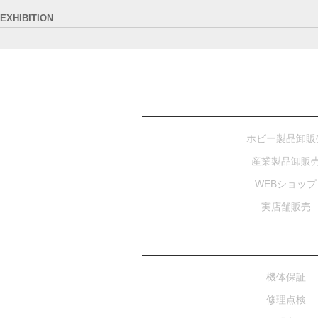
EXHIBITION
お知らせ～年末年始の営業につきまして～
イベント案内～ 12月9日（火）産業実演会 In名古屋 【開
イベント案内～建設技術フェア2025in中部～
SALES
メッセナゴヤ2025 出展レポート
ホビー製品卸販
イベント案内～メッセナゴヤ2025出展～
産業製品卸販
WEBショップ
第四回ドローンサミットご来場お礼！
実店舗販売
イベント案内～第4回 ドローンサミット 出展案内～
SUPPORT
お知らせ〜大須ドローンステーション臨時休業日のお知ら
機体保証
イベントレポート〜「産業用ドローン実演会 In 西尾」(8月
修理点検
ポラリスエクスポート2025年夏季休暇のお知らせ