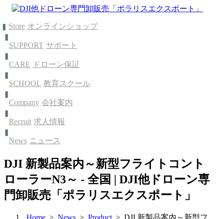
Store
オンラインショップ
SUPPORT
サポート
CARE
ドローン保証
SCHOOL
教育スクール
Company
会社案内
Recruit
求人情報
News
ニュース
DJI 新製品案内～新型フライトコント
ローラーN3～ - 全国 | DJI他ドローン専
門卸販売「ポラリスエクスポート」
Home
>
News
>
Product
> DJI 新製品案内～新型フ