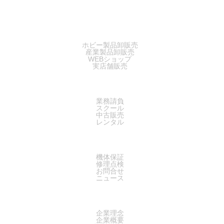
SALES
ホビー製品卸販売
産業製品卸販売
WEBショップ
実店舗販売
SERVICE
業務請負
スクール
中古販売
レンタル
SUPPORT
機体保証
修理点検
お問合せ
ニュース
COMPANY
企業理念
企業概要