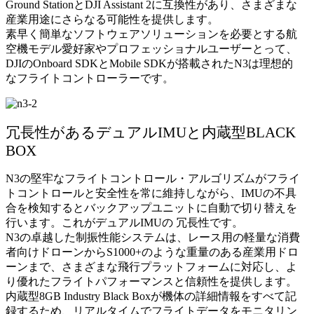
Ground StationとDJI Assistant 2に互換性があり、さまざまな
産業用途にさらなる可能性を提供します。
素早く簡単なソフトウェアソリューションを必要とする航
空機モデル愛好家やプロフェッショナルユーザーとって、
DJIのOnboard SDKとMobile SDKが搭載されたN3は理想的
なフライトコントローラーです。
冗長性があるデュアルIMUと内蔵型BLACK
BOX
N3の堅牢なフライトコントロール・アルゴリズムがフライ
トコントロールと安全性を常に維持しながら、IMUの不具
合を検知するとバックアップユニットに自動で切り替えを
行います。これがデュアルIMUの 冗長性です。
N3の卓越した制振性能システムは、レース用の軽量な消費
者向けドローンからS1000+のような重量のある産業用ドロ
ーンまで、さまざまな飛行プラットフォームに対応し、よ
り優れたフライトパフォーマンスと信頼性を提供します。
内蔵型8GB Industry Black Boxが機体の詳細情報をすべて記
録するため、リアルタイムでフライトデータをモニタリン