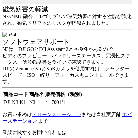
磁気妨害の軽減
N3のIMU融合アルゴリズムの磁気妨害に対する性能が強化
され、磁気ドリフトのリスクが軽減されました。
ソフトウェアサポート
N3は、DJI GOとDJI Assistant 2と互換性があるので、
ビデオのプレビュー、バッテリーステータス、冗長性ステ
ータス、信号強度等をライブで確認できます。
DJIの Zenmuse X5とX5Rカメラを使用すれば、シャッター
スピード、ISO、絞り、フォーカスもコントロールできま
す。
商品コード
商品名
販売価格（税別）
DJI-N3-K1
N3
41,700 円
お買い求めは
ドローンステーション
または当社実店舗
ホビ
ーステーション
まで
業販に関するお問い合わせは