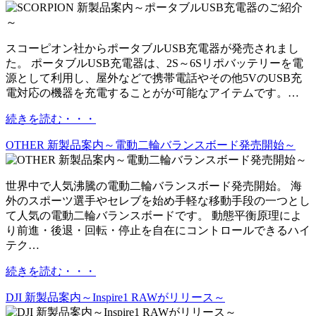
スコーピオン社からポータブルUSB充電器が発売されまし
た。 ポータブルUSB充電器は、2S～6Sリポバッテリーを電
源として利用し、屋外などで携帯電話やその他5VのUSB充
電対応の機器を充電することがが可能なアイテムです。…
続きを読む・・・
OTHER 新製品案内～電動二輪バランスボード発売開始～
世界中で人気沸騰の電動二輪バランスボード発売開始。 海
外のスポーツ選手やセレブを始め手軽な移動手段の一つとし
て人気の電動二輪バランスボードです。 動態平衡原理によ
り前進・後退・回転・停止を自在にコントロールできるハイ
テク…
続きを読む・・・
DJI 新製品案内～Inspire1 RAWがリリース～