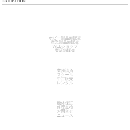
EXHIBITION
SALES
ホビー製品卸販売
産業製品卸販売
WEBショップ
実店舗販売
SERVICE
業務請負
スクール
中古販売
レンタル
SUPPORT
機体保証
修理点検
お問合せ
ニュース
COMPANY