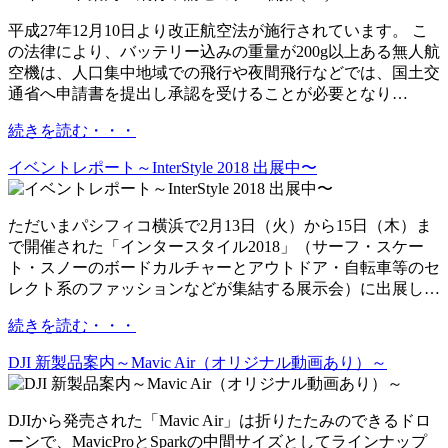
平成27年12月10日より改正航空法が施行されています。 こ
の法律により、バッテリー込みの重量が200g以上ある無人航
空機は、人口集中地域での飛行や夜間飛行などでは、国土交
通省へ申請書を提出し承認を受けることが必要となり…
続きを読む・・・
イベントレポート～InterStyle 2018 出展中〜
ただいまパシフィコ横浜で2月13日（火）から15日（木）ま
で開催された「インタースタイル2018」（サーフ・スケー
ト・スノーのボードカルチャーとアウトドア・自転車等のセ
レクト系のファッションなどが集結する展示会）に出展し…
続きを読む・・・
DJI 新製品案内～Mavic Air（オリジナル動画あり）～
DJIから発売された「Mavic Air」は折りたたみのできるドロ
ーンで、MavicProとSparkの中間サイズとしてラインナップ