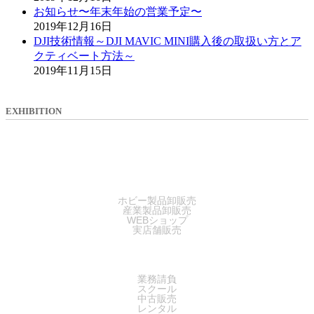
お知らせ〜年末年始の営業予定〜
2019年12月16日
DJI技術情報～DJI MAVIC MINI購入後の取扱い方とア
クティベート方法～
2019年11月15日
EXHIBITION
SALES
ホビー製品卸販売
産業製品卸販売
WEBショップ
実店舗販売
SERVICE
業務請負
スクール
中古販売
レンタル