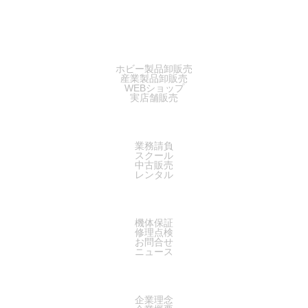
SALES
ホビー製品卸販売
産業製品卸販売
WEBショップ
実店舗販売
SERVICE
業務請負
スクール
中古販売
レンタル
SUPPORT
機体保証
修理点検
お問合せ
ニュース
COMPANY
企業理念