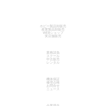
SALES
ホビー製品卸販売
産業製品卸販売
WEBショップ
実店舗販売
SERVICE
業務請負
スクール
中古販売
レンタル
SUPPORT
機体保証
修理点検
お問合せ
ニュース
COMPANY
企業理念