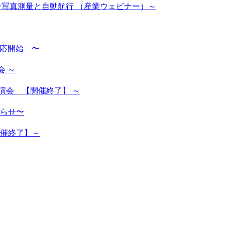
ーン写真測量と自動航行 （産業ウェビナー）～
対応開始 〜
会 ～
演会 【開催終了】 ～
らせ〜
開催終了】～