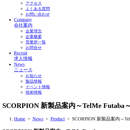
アクセス
よくある質問
お問い合わせ
Company
会社案内
企業理念
企業概要
営業所一覧
お問合せ
Recruit
求人情報
News
ニュース
お知らせ
製品情報
イベント情報
技術情報
SCORPION 新製品案内～TelMe Fut
Home
>
News
>
Product
> SCORPION 新製品案内～TelM