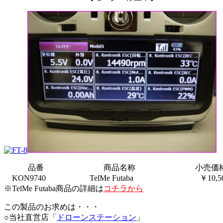
———
品番
———————–
商品名称
———————–
小売価
—
KON9740
—————–
TelMe Futaba
————————-
￥10,5
※TelMe Futaba商品の詳細は
コチラから
この製品のお求めは・・・
○当社直営店「
ドローンステーション
」