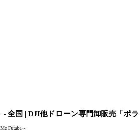
aba～ - 全国 | DJI他ドローン専門卸販
e Futaba～