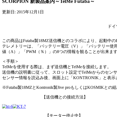
SCORPION 新製品案内～TelMe Futaba～
更新日: 2015年12月1日
ドイ
この商品はFutaba製18MZ送信機とのコラボにより、起
テレメトリーは、「バッテリー電圧（V）」「バッテリー使用容
値（A）」「PWM（％）」の8つの情報を観ることが出来ま
＜手順＞
TelMeを使用する際は、まず送信機とTelMeを接続します。
送信機の説明書に従って、スロット設定でTelMeからのセン
センサー情報を読込み後、画面上に「KONTRONIK」と
※Futaba製18MZとKontronik製Jive proもしくはKOS
—————————–
【送信機との接続方法】
———————
——————————-
【モーター停止中】
————————