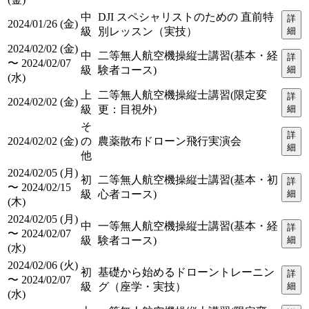
中
DJI スペシャリストのための 直前特
詳
2024/01/26 (金)
級
別レッスン（実技）
細
2024/02/02 (金)
中
二等無人航空機操縦士講習(基本・経
詳
〜 2024/02/07
級
験者コース)
細
(水)
上
二等無人航空機操縦士講習(限定変
詳
2024/02/02 (金)
級
更：目視外)
細
そ
詳
2024/02/02 (金)
の
農薬散布ドローン飛行実演会
細
他
2024/02/05 (月)
初
二等無人航空機操縦士講習(基本・初
詳
〜 2024/02/15
級
心者コース)
細
(木)
2024/02/05 (月)
中
一等無人航空機操縦士講習(基本・経
詳
〜 2024/02/07
級
験者コース)
細
(水)
2024/02/06 (火)
初
基礎から始めるドローントレーニン
詳
〜 2024/02/07
級
グ（座学・実技）
細
(水)