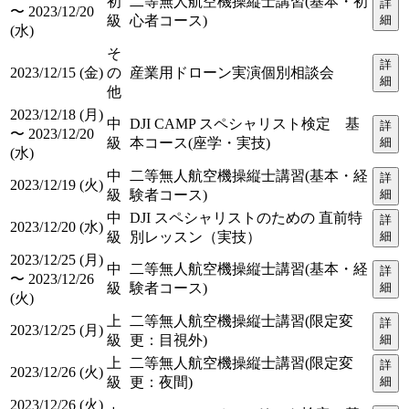
初
二等無人航空機操縦士講習(基本・初
詳
〜 2023/12/20
級
心者コース)
細
(水)
そ
詳
2023/12/15 (金)
の
産業用ドローン実演個別相談会
細
他
2023/12/18 (月)
中
DJI CAMP スペシャリスト検定 基
詳
〜 2023/12/20
級
本コース(座学・実技)
細
(水)
中
二等無人航空機操縦士講習(基本・経
詳
2023/12/19 (火)
級
験者コース)
細
中
DJI スペシャリストのための 直前特
詳
2023/12/20 (水)
級
別レッスン（実技）
細
2023/12/25 (月)
中
二等無人航空機操縦士講習(基本・経
詳
〜 2023/12/26
級
験者コース)
細
(火)
上
二等無人航空機操縦士講習(限定変
詳
2023/12/25 (月)
級
更：目視外)
細
上
二等無人航空機操縦士講習(限定変
詳
2023/12/26 (火)
級
更：夜間)
細
2023/12/26 (火)