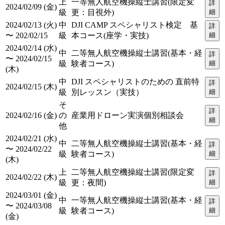
上
一等無人航空機操縦士講習(限定変
詳
2024/02/09 (金)
級
更：目視外)
細
2024/02/13 (火)
中
DJI CAMP スペシャリスト検定 基
詳
〜 202/02/15
級
本コース(座学・実技)
細
2024/02/14 (水)
中
二等無人航空機操縦士講習(基本・経
詳
〜 2024/02/15
級
験者コース)
細
(木)
中
DJI スペシャリストのための 直前特
詳
2024/02/15 (木)
級
別レッスン（実技）
細
そ
詳
2024/02/16 (金)
の
産業用ドローン実演個別相談会
細
他
2024/02/21 (水)
中
二等無人航空機操縦士講習(基本・経
詳
〜 2024/02/22
級
験者コース)
細
(木)
上
二等無人航空機操縦士講習(限定変
詳
2024/02/22 (木)
級
更：夜間)
細
2024/03/01 (金)
中
一等無人航空機操縦士講習(基本・経
詳
〜 2024/03/08
級
験者コース)
細
(金)