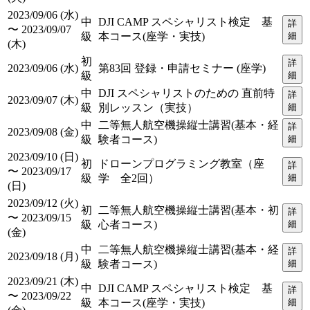
2023/09/06 (水)
中
DJI CAMP スペシャリスト検定 基
詳
〜 2023/09/07
級
本コース(座学・実技)
細
(木)
初
詳
2023/09/06 (水)
第83回 登録・申請セミナー (座学)
級
細
中
DJI スペシャリストのための 直前特
詳
2023/09/07 (木)
級
別レッスン（実技）
細
中
二等無人航空機操縦士講習(基本・経
詳
2023/09/08 (金)
級
験者コース)
細
2023/09/10 (日)
初
ドローンプログラミング教室（座
詳
〜 2023/09/17
級
学 全2回）
細
(日)
2023/09/12 (火)
初
二等無人航空機操縦士講習(基本・初
詳
〜 2023/09/15
級
心者コース)
細
(金)
中
二等無人航空機操縦士講習(基本・経
詳
2023/09/18 (月)
級
験者コース)
細
2023/09/21 (木)
中
DJI CAMP スペシャリスト検定 基
詳
〜 2023/09/22
級
本コース(座学・実技)
細