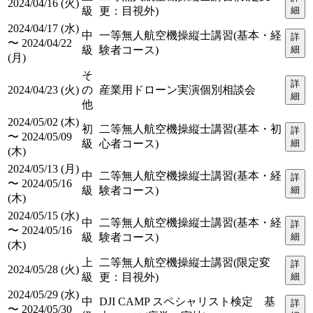
2024/04/16 (火)
級
更：目視外)
細
2024/04/17 (水)
中
一等無人航空機操縦士講習(基本・経
詳
〜 2024/04/22
級
験者コース)
細
(月)
そ
詳
2024/04/23 (火)
の
産業用ドローン実演個別相談会
細
他
2024/05/02 (木)
初
二等無人航空機操縦士講習(基本・初
詳
〜 2024/05/09
級
心者コース)
細
(木)
2024/05/13 (月)
中
二等無人航空機操縦士講習(基本・経
詳
〜 2024/05/16
級
験者コース)
細
(木)
2024/05/15 (水)
中
二等無人航空機操縦士講習(基本・経
詳
〜 2024/05/16
級
験者コース)
細
(木)
上
二等無人航空機操縦士講習(限定変
詳
2024/05/28 (火)
級
更：目視外)
細
2024/05/29 (水)
中
DJI CAMP スペシャリスト検定 基
詳
〜 2024/05/30