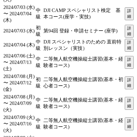
2024/07/03 (水)
中
DJI CAMP スペシャリスト検定 基
詳
〜 2024/07/04
級
本コース(座学・実技)
細
(木)
初
詳
2024/07/03 (水)
第94回 登録・申請セミナー (座学)
級
細
中
DJI スペシャリストのための 直前特
詳
2024/07/04 (木)
級
別レッスン（実技）
細
2024/07/06 (土)
中
二等無人航空機操縦士講習(基本・経
詳
〜 2024/07/13
級
験者コース)
細
(土)
2024/07/08 (月)
初
二等無人航空機操縦士講習(基本・初
詳
〜 2024/07/12
級
心者コース)
細
(金)
2024/07/08 (月)
中
二等無人航空機操縦士講習(基本・経
詳
〜 2024/07/09
級
験者コース)
細
(火)
2024/07/09 (火)
中
二等無人航空機操縦士講習(基本・経
詳
〜 2024/07/16
級
験者コース)
細
(火)