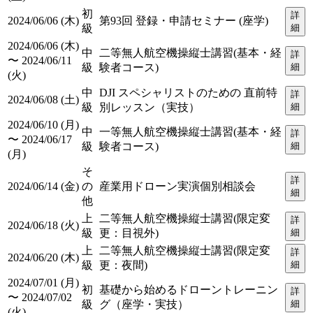
初
詳
2024/06/06 (木)
第93回 登録・申請セミナー (座学)
級
細
2024/06/06 (木)
中
二等無人航空機操縦士講習(基本・経
詳
〜 2024/06/11
級
験者コース)
細
(火)
中
DJI スペシャリストのための 直前特
詳
2024/06/08 (土)
級
別レッスン（実技）
細
2024/06/10 (月)
中
一等無人航空機操縦士講習(基本・経
詳
〜 2024/06/17
級
験者コース)
細
(月)
そ
詳
2024/06/14 (金)
の
産業用ドローン実演個別相談会
細
他
上
二等無人航空機操縦士講習(限定変
詳
2024/06/18 (火)
級
更：目視外)
細
上
二等無人航空機操縦士講習(限定変
詳
2024/06/20 (木)
級
更：夜間)
細
2024/07/01 (月)
初
基礎から始めるドローントレーニン
詳
〜 2024/07/02
級
グ（座学・実技）
細
(火)