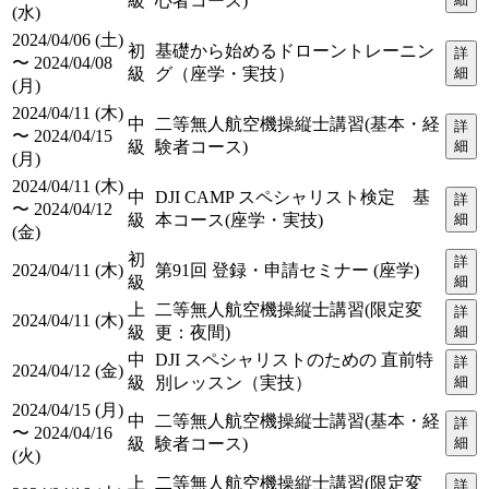
級
心者コース)
(水)
2024/04/06 (土)
初
基礎から始めるドローントレーニン
詳
〜 2024/04/08
級
グ（座学・実技）
細
(月)
2024/04/11 (木)
中
二等無人航空機操縦士講習(基本・経
詳
〜 2024/04/15
級
験者コース)
細
(月)
2024/04/11 (木)
中
DJI CAMP スペシャリスト検定 基
詳
〜 2024/04/12
級
本コース(座学・実技)
細
(金)
初
詳
2024/04/11 (木)
第91回 登録・申請セミナー (座学)
級
細
上
二等無人航空機操縦士講習(限定変
詳
2024/04/11 (木)
級
更：夜間)
細
中
DJI スペシャリストのための 直前特
詳
2024/04/12 (金)
級
別レッスン（実技）
細
2024/04/15 (月)
中
二等無人航空機操縦士講習(基本・経
詳
〜 2024/04/16
級
験者コース)
細
(火)
上
二等無人航空機操縦士講習(限定変
詳