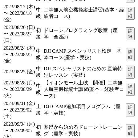
2023/08/17 (木)
中
二等無人航空機操縦士講習(基本・経
詳
〜 2023/08/18
級
験者コース)
細
(金)
2023/08/20 (日)
初
ドローンプログラミング教室（座
詳
〜 2023/08/27
級
学 全2回）
細
(日)
2023/08/24 (木)
中
DJI CAMP スペシャリスト検定 基
詳
〜 2023/08/25
級
本コース(座学・実技)
細
(金)
中
DJI スペシャリストのための 直前特
詳
2023/08/25 (金)
級
別レッスン（実技）
細
2023/08/28 (月)
【イオンモール土岐 開催】二等無
中
詳
〜 2023/08/29
人航空機操縦士講習(基本・経験者コ
級
細
(火)
ース)
2023/09/01 (金)
上
DJI CAMP追加項目プログラム（座
詳
〜 2023/09/02
級
学・実技）
細
(土)
2023/09/04 (月)
初
基礎から始めるドローントレーニン
詳
〜 2023/09/05
級
グ（座学・実技）
細
(火)