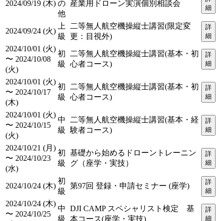
2024/09/19 (木)
の
産業用ドローン実演個別相談会
細
他
上
二等無人航空機操縦士講習(限定変
詳
2024/09/24 (火)
級
更：目視外)
細
2024/10/01 (火)
初
二等無人航空機操縦士講習(基本・初
詳
〜 2024/10/08
級
心者コース)
細
(火)
2024/10/01 (火)
初
二等無人航空機操縦士講習(基本・初
詳
〜 2024/10/17
級
心者コース)
細
(木)
2024/10/01 (火)
中
二等無人航空機操縦士講習(基本・経
詳
〜 2024/10/15
級
験者コース)
細
(火)
2024/10/21 (月)
初
基礎から始めるドローントレーニン
詳
〜 2024/10/23
級
グ（座学・実技）
細
(水)
初
詳
2024/10/24 (木)
第97回 登録・申請セミナー (座学)
級
細
2024/10/24 (木)
中
DJI CAMP スペシャリスト検定 基
詳
〜 2024/10/25
級
本コース(座学・実技)
細