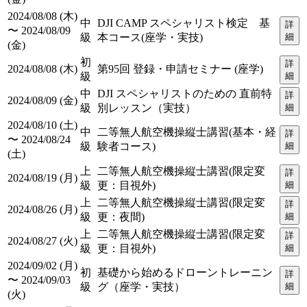
2024/08/08 (木)
中
DJI CAMP スペシャリスト検定 基
詳
〜 2024/08/09
級
本コース(座学・実技)
細
(金)
初
詳
2024/08/08 (木)
第95回 登録・申請セミナー (座学)
級
細
中
DJI スペシャリストのための 直前特
詳
2024/08/09 (金)
級
別レッスン（実技）
細
2024/08/10 (土)
中
二等無人航空機操縦士講習(基本・経
詳
〜 2024/08/24
級
験者コース)
細
(土)
上
二等無人航空機操縦士講習(限定変
詳
2024/08/19 (月)
級
更：目視外)
細
上
二等無人航空機操縦士講習(限定変
詳
2024/08/26 (月)
級
更：夜間)
細
上
二等無人航空機操縦士講習(限定変
詳
2024/08/27 (火)
級
更：目視外)
細
2024/09/02 (月)
初
基礎から始めるドローントレーニン
詳
〜 2024/09/03
級
グ（座学・実技）
細
(火)