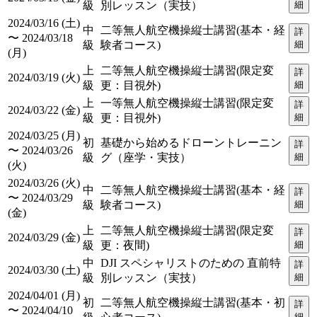
級
別レッスン（実技）
細
2024/03/16 (土)
中
二等無人航空機操縦士講習(基本・経
詳
〜 2024/03/18
級
験者コース)
細
(月)
上
二等無人航空機操縦士講習(限定変
詳
2024/03/19 (火)
級
更：目視外)
細
上
一等無人航空機操縦士講習(限定変
詳
2024/03/22 (金)
級
更：目視外)
細
2024/03/25 (月)
初
基礎から始めるドローントレーニン
詳
〜 2024/03/26
級
グ（座学・実技）
細
(火)
2024/03/26 (火)
中
二等無人航空機操縦士講習(基本・経
詳
〜 2024/03/29
級
験者コース)
細
(金)
上
二等無人航空機操縦士講習(限定変
詳
2024/03/29 (金)
級
更：夜間)
細
中
DJI スペシャリストのための 直前特
詳
2024/03/30 (土)
級
別レッスン（実技）
細
2024/04/01 (月)
初
二等無人航空機操縦士講習(基本・初
詳
〜 2024/04/10
細