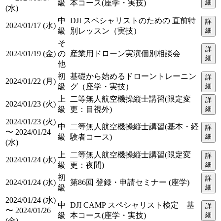
級
本コース(座学・実技)
細
(水)
中
DJI スペシャリストのための 直前特
詳
2024/01/17 (水)
級
別レッスン（実技）
細
そ
詳
2024/01/19 (金)
の
産業用ドローン実演個別相談会
細
他
初
基礎から始めるドローントレーニン
詳
2024/01/22 (月)
級
グ（座学・実技）
細
上
二等無人航空機操縦士講習(限定変
詳
2024/01/23 (火)
級
更：目視外)
細
2024/01/23 (火)
中
二等無人航空機操縦士講習(基本・経
詳
〜 2024/01/24
級
験者コース)
細
(水)
上
二等無人航空機操縦士講習(限定変
詳
2024/01/24 (水)
級
更：夜間)
細
初
詳
2024/01/24 (水)
第86回 登録・申請セミナー (座学)
級
細
2024/01/24 (水)
中
DJI CAMP スペシャリスト検定 基
詳
〜 2024/01/26
級
本コース(座学・実技)
細
(金)