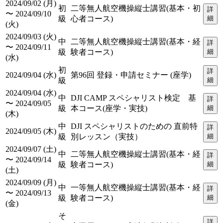
2024/09/02 (月)
初
二等無人航空機操縦士講習(基本・初
詳
〜 2024/09/10
級
心者コース)
細
(火)
2024/09/03 (火)
中
二等無人航空機操縦士講習(基本・経
詳
〜 2024/09/11
級
験者コース)
細
(水)
初
詳
2024/09/04 (水)
第96回 登録・申請セミナー (座学)
級
細
2024/09/04 (水)
中
DJI CAMP スペシャリスト検定 基
詳
〜 2024/09/05
級
本コース(座学・実技)
細
(木)
中
DJI スペシャリストのための 直前特
詳
2024/09/05 (木)
級
別レッスン（実技）
細
2024/09/07 (土)
中
二等無人航空機操縦士講習(基本・経
詳
〜 2024/09/14
級
験者コース)
細
(土)
2024/09/09 (月)
中
一等無人航空機操縦士講習(基本・経
詳
〜 2024/09/13
級
験者コース)
細
(金)
そ
詳