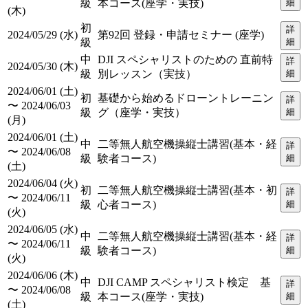
級
本コース(座学・実技)
細
(木)
初
詳
2024/05/29 (水)
第92回 登録・申請セミナー (座学)
級
細
中
DJI スペシャリストのための 直前特
詳
2024/05/30 (木)
級
別レッスン（実技）
細
2024/06/01 (土)
初
基礎から始めるドローントレーニン
詳
〜 2024/06/03
級
グ（座学・実技）
細
(月)
2024/06/01 (土)
中
二等無人航空機操縦士講習(基本・経
詳
〜 2024/06/08
級
験者コース)
細
(土)
2024/06/04 (火)
初
二等無人航空機操縦士講習(基本・初
詳
〜 2024/06/11
級
心者コース)
細
(火)
2024/06/05 (水)
中
二等無人航空機操縦士講習(基本・経
詳
〜 2024/06/11
級
験者コース)
細
(火)
2024/06/06 (木)
中
DJI CAMP スペシャリスト検定 基
詳
〜 2024/06/08
級
本コース(座学・実技)
細
(土)