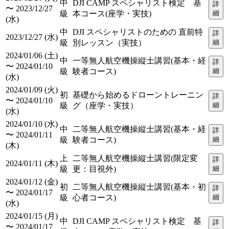
中
DJI CAMP スペシャリスト検定 基
詳
〜 2023/12/27
級
本コース(座学・実技)
細
(水)
中
DJI スペシャリストのための 直前特
詳
2023/12/27 (水)
級
別レッスン（実技）
細
2024/01/06 (土)
中
一等無人航空機操縦士講習(基本・経
詳
〜 2024/01/10
級
験者コース)
細
(水)
2024/01/09 (火)
初
基礎から始めるドローントレーニン
詳
〜 2024/01/10
級
グ（座学・実技）
細
(水)
2024/01/10 (水)
中
二等無人航空機操縦士講習(基本・経
詳
〜 2024/01/11
級
験者コース)
細
(木)
上
二等無人航空機操縦士講習(限定変
詳
2024/01/11 (木)
級
更：目視外)
細
2024/01/12 (金)
初
二等無人航空機操縦士講習(基本・初
詳
〜 2024/01/17
級
心者コース)
細
(水)
2024/01/15 (月)
中
DJI CAMP スペシャリスト検定 基
詳
〜 2024/01/17