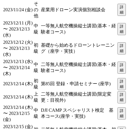
そ
詳
2023/11/24 (金)
の
産業用ドローン実演個別相談会
細
他
2023/12/11 (月)
中
一等無人航空機操縦士講習(基本・経
詳
〜 2023/12/13
級
験者コース)
細
(水)
2023/12/12 (火)
初
基礎から始めるドローントレーニン
詳
〜 2023/12/13
級
グ（座学・実技）
細
(水)
2023/12/13 (水)
中
二等無人航空機操縦士講習(基本・経
詳
〜 2023/12/14
級
験者コース)
細
(木)
初
詳
2023/12/14 (木)
第85回 登録・申請セミナー (座学)
級
細
上
二等無人航空機操縦士講習(限定変
詳
2023/12/14 (木)
級
更：目視外)
細
2023/12/14 (木)
中
DJI CAMP スペシャリスト検定 基
詳
〜 2023/12/15
級
本コース(座学・実技)
細
(金)
2023/12/15 (金)