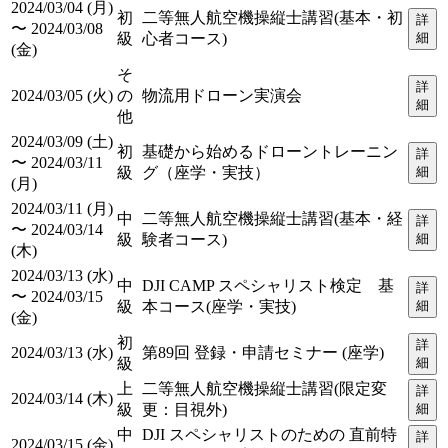
2024/03/04 (月)
初
二等無人航空機操縦士講習(基本・初
詳
〜 2024/03/08
級
心者コース)
細
(金)
そ
詳
2024/03/05 (火)
の
物流用ドローン実演会
細
他
2024/03/09 (土)
初
基礎から始めるドローントレーニン
詳
〜 2024/03/11
級
グ（座学・実技）
細
(月)
2024/03/11 (月)
中
二等無人航空機操縦士講習(基本・経
詳
〜 2024/03/14
級
験者コース)
細
(木)
2024/03/13 (水)
中
DJI CAMP スペシャリスト検定 基
詳
〜 2024/03/15
級
本コース(座学・実技)
細
(金)
初
詳
2024/03/13 (水)
第89回 登録・申請セミナー (座学)
級
細
上
二等無人航空機操縦士講習(限定変
詳
2024/03/14 (木)
級
更：目視外)
細
中
DJI スペシャリストのための 直前特
詳
2024/03/15 (金)