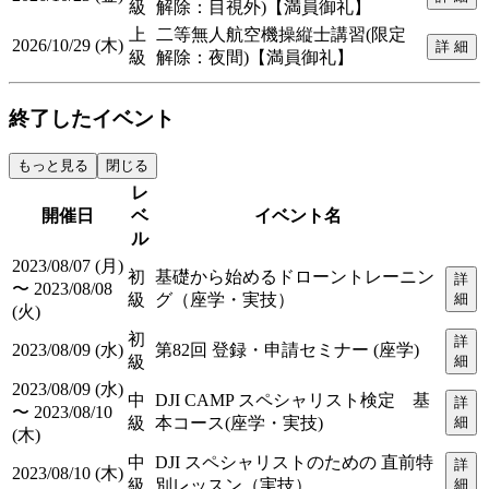
級
解除：目視外)【満員御礼】
上
二等無人航空機操縦士講習(限定
2026/10/29 (木)
詳 細
級
解除：夜間)【満員御礼】
終了したイベント
もっと見る
閉じる
レ
開催日
ベ
イベント名
ル
2023/08/07 (月)
初
基礎から始めるドローントレーニン
詳
〜 2023/08/08
級
グ（座学・実技）
細
(火)
初
詳
2023/08/09 (水)
第82回 登録・申請セミナー (座学)
級
細
2023/08/09 (水)
中
DJI CAMP スペシャリスト検定 基
詳
〜 2023/08/10
級
本コース(座学・実技)
細
(木)
中
DJI スペシャリストのための 直前特
詳
2023/08/10 (木)
級
別レッスン（実技）
細