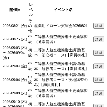
レ
開催日
ベ
イベント名
ル
そ
2026/08/21 (金)
の
産業用ドローン実演会20260821
詳 細
他
中
二等無人航空機操縦士更新講習
2026/08/25 (火)
詳 細
級
（通常講習）
2026/09/03 (木)
初
二等無人航空機操縦士講習(基
〜 2026/09/04
詳 細
級
本・初心者コース)【満員御礼】
(金)
中
二等無人航空機操縦士講習(基
2026/09/04 (金)
詳 細
級
本・経験者コース)【満員御礼】
二等無人航空機操縦士講習(基
中
2026/09/04 (金)
本・経験者コース・実地講習の
詳 細
級
み)【満員御礼】
中
二等無人航空機操縦士更新講習
2026/09/08 (火)
詳 細
級
（通常講習）
2026/09/10 (木)
初
二等無人航空機操縦士講習(基
〜 2026/09/11
詳 細