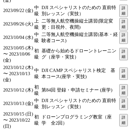
(金)
中
DJI スペシャリストのための 直前特
詳
2023/09/22 (金)
級
別レッスン（実技）
細
上
二等無人航空機操縦士講習(限定変
詳
2023/09/26 (火)
級
更：目視外、夜間)
細
中
二等無人航空機操縦士講習(基本・経
詳
2023/10/04 (水)
級
験者コース)
細
2023/10/05 (木)
初
基礎から始めるドローントレーニン
詳
〜 2023/10/06
級
グ（座学・実技）
細
(金)
2023/10/12 (木)
中
DJI CAMP スペシャリスト検定 基
詳
〜 2023/10/13
級
本コース(座学・実技)
細
(金)
初
詳
2023/10/12 (木)
第84回 登録・申請セミナー (座学)
級
細
中
DJI スペシャリストのための 直前特
詳
2023/10/13 (金)
級
別レッスン（実技）
細
2023/10/15 (日)
初
ドローンプログラミング教室（座
詳
〜 2023/10/22
級
学 全2回）
細
(日)