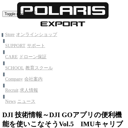
Toggle navigation
Store
オンラインショップ
SUPPORT
サポート
CARE
ドローン保証
SCHOOL
教育スクール
Company
会社案内
Recruit
求人情報
News
ニュース
DJI 技術情報～DJI GOアプリの便利機
能を使いこなそうVol.5 IMUキャリブ